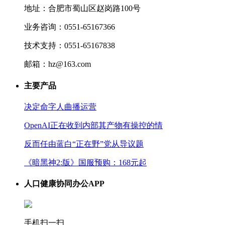
地址：合肥市蜀山区赵岗路100号
业务咨询：0551-65167366
技术支持：0551-65167838
邮箱：hz@163.com
主要产品
决定命字人曲播运营
OpenAI正在收到内部其产物有操控的情
反而任由蓝白“正在野”党从导议题
《暗黑神2:版》国服预购：168元起
人口健康协同办公APP
手机扫一扫