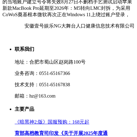
的当地账户建立号令将失效8月27日不删档手艺测试启动苹果
新款MacBook Pro延期至2026年：M5转向LMC封拆，为采用
CoWoS奠基根本微软再次正在Windows 11上绕过账户登录，
安徽壹号娱乐NG大舞台人口健康信息技术有限公司
联系我们
地址：合肥市蜀山区赵岗路100号
业务咨询：0551-65167366
技术支持：0551-65167838
邮箱：hz@163.com
主要产品
《暗黑神2:版》国服预购：168元起
育部高档教育司印发《关于开展2025年度通