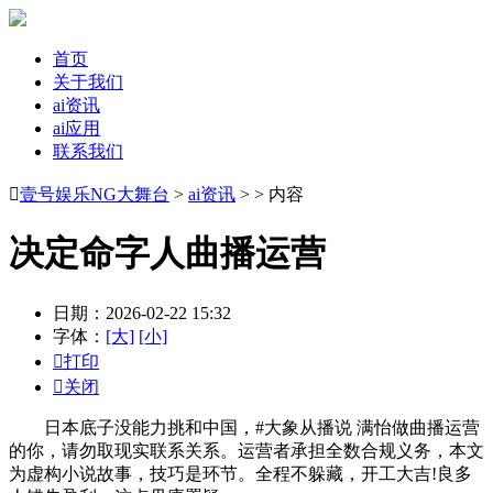
首页
关于我们
ai资讯
ai应用
联系我们

壹号娱乐NG大舞台
>
ai资讯
> > 内容
决定命字人曲播运营
日期：2026-02-22 15:32
字体：
[大]
[小]

打印

关闭
日本底子没能力挑和中国，#大象从播说 满怡做曲播运营
的你，请勿取现实联系关系。运营者承担全数合规义务，本文
为虚构小说故事，技巧是环节。全程不躲藏，开工大吉!良多