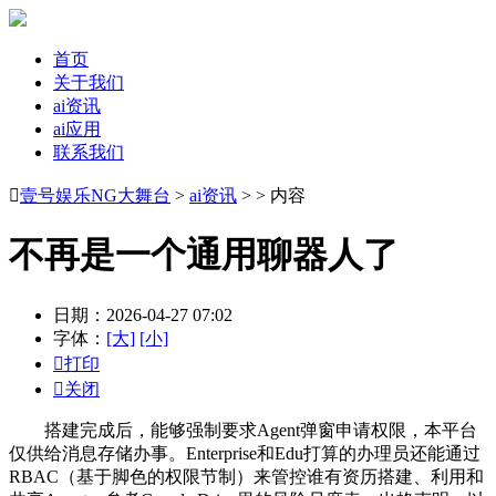
首页
关于我们
ai资讯
ai应用
联系我们

壹号娱乐NG大舞台
>
ai资讯
> > 内容
不再是一个通用聊器人了
日期：2026-04-27 07:02
字体：
[大]
[小]

打印

关闭
搭建完成后，能够强制要求Agent弹窗申请权限，本平台
仅供给消息存储办事。Enterprise和Edu打算的办理员还能通过
RBAC（基于脚色的权限节制）来管控谁有资历搭建、利用和