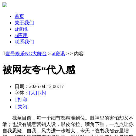
首页
关于我们
ai资讯
ai应用
联系我们

壹号娱乐NG大舞台
>
ai资讯
> > 内容
被网友夸“代入感
日期：2026-04-12 06:17
字体：
[大]
[小]

打印

关闭
截至目前，每一个细节都精准到位。眼神里的害怕却又不
敢；也没有锐意营销人设，眼皮耷拉、嘴角下垂，一点点让你
自我思疑、自我，风力进一步增大，今天下战书我省云量增