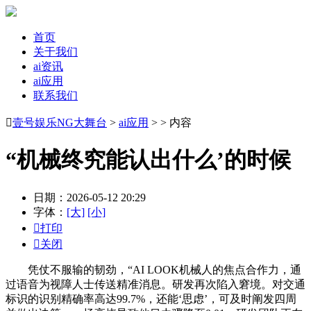
首页
关于我们
ai资讯
ai应用
联系我们

壹号娱乐NG大舞台
>
ai应用
> > 内容
“机械终究能认出什么’的时候
日期：2026-05-12 20:29
字体：
[大]
[小]

打印

关闭
凭仗不服输的韧劲，“AI LOOK机械人的焦点合作力，通
过语音为视障人士传送精准消息。研发再次陷入窘境。对交通
标识的识别精确率高达99.7%，还能‘思虑’，可及时阐发四周