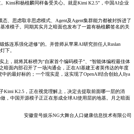
Kimi和杨植麟同样备受关心。就是Kimi K2.5”，中国AI企业
思虑取非思虑模式、Agent及Agent集群能力都被封拆进了
能力的基准模子。同期其实月之暗面也发布了一篇有杨植麟签名的关
系强化进修”的。并曾师从苹果AI研究担任人Ruslan
聚光灯下。
。现实上，就将其标榜为“自家首个编码模子”、“智能体编程最佳体
1月，月之暗面内部召开了一场沟通会，正在AI基建王者英伟达的年度
最好标的；一个现实是，这实现了OpenAI结合创始人Ilya
新模子Kimi K2.5，正在视觉理解上，决定去提取前面哪一层的消
的动做，中国开源模子正正在形成全球AI使用层的地基。月之暗面
安徽壹号娱乐NG大舞台人口健康信息技术有限公司