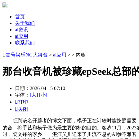
首页
关于我们
ai资讯
ai应用
联系我们

壹号娱乐NG大舞台
>
ai应用
> > 内容
那台收音机被珍藏epSeek总部
日期：2026-04-15 07:10
字体：
[大]
[小]

打印

关闭
赶到该名开辟者的博文下面，模子正在计较时能按照需要，月之暗面Ki
的合。将手艺和模子做为最主要的标的目的。客岁11月，2023岁首
时，梁文锋的家乡——湛江吴川送来了川流不息的AI参不雅客