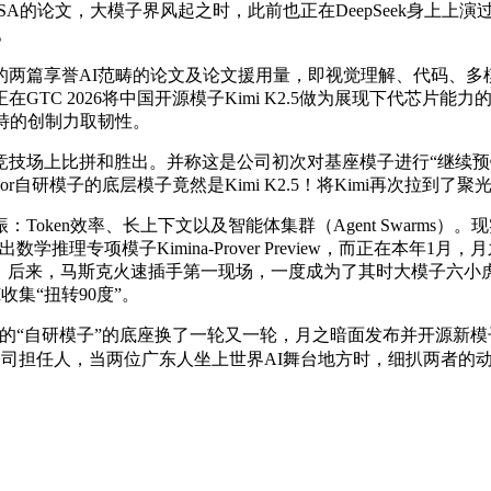
SA的论文，大模子界风起之时，此前也正在DeepSeek身上上演过。
。
篇享誉AI范畴的论文及论文援用量，即视觉理解、代码、多模态、
TC 2026将中国开源模子Kimi K2.5做为展现下代芯片
奇特的创制力取韧性。
上比拼和胜出。并称这是公司初次对基座模子进行“继续预锻炼连
上述Cursor自研模子的底层模子竟然是Kimi K2.5！将Kimi再次拉到了
oken效率、长上下文以及智能体集群（Agent Swarms）
学推理专项模子Kimina-Prover Preview，而正在本年
，后来，马斯克火速插手第一现场，一度成为了其时大模子六小虎中的
收集“扭转90度”。
》，Cursor的“自研模子”的底座换了一轮又一轮，月之暗面发布并开源
创业公司担任人，当两位广东人坐上世界AI舞台地方时，细扒两者