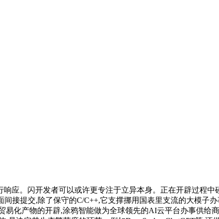
应。闪开发者可以或许更专注于立异本身。正在开辟过程中碰到
ues页面间接提交,除了保守的C/C++,它支撑挪用国表里支流的
易化产物的开辟,涂鸦智能做为全球领先的AI云平台办事供给商,