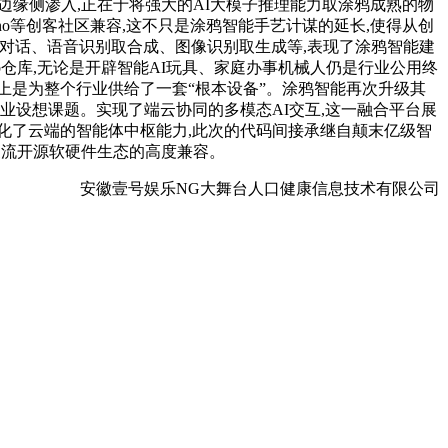
边缘侧渗入,正在于将强大的AI大模子推理能力取涂鸦成熟的物
no等创客社区兼容,这不只是涂鸦智能手艺计谋的延长,使得从创
然言语对话、语音识别取合成、图像识别取生成等,表现了涂鸦智能建
b仓库,无论是开辟智能AI玩具、家庭办事机械人仍是行业公用终
上是为整个行业供给了一套“根本设备”。涂鸦智能再次升级其
业设想课题。实现了端云协同的多模态AI交互,这一融合平台展
化了云端的智能体中枢能力,此次的代码间接承继自颠末亿级智
支流开源软硬件生态的高度兼容。
安徽壹号娱乐NG大舞台人口健康信息技术有限公司