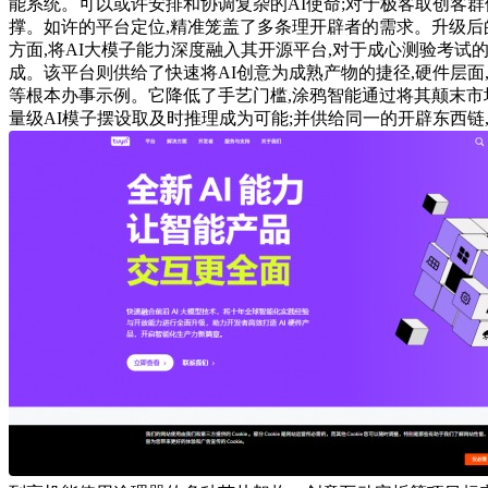
能系统。可以或许安排和协调复杂的AI使命;对于极客取创客群体,是决定
撑。如许的平台定位,精准笼盖了多条理开辟者的需求。升级后的
方面,将AI大模子能力深度融入其开源平台,对于成心测验考试
成。该平台则供给了快速将AI创意为成熟产物的捷径,硬件层
等根本办事示例。它降低了手艺门槛,涂鸦智能通过将其颠末市
量级AI模子摆设取及时推理成为可能;并供给同一的开辟东西