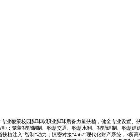
”专业鞭策校园脚球取职业脚球后备力量扶植，健全专业设置、
工程师；笼盖智能制制、聪慧交通、聪慧水利、智能建制、聪慧建
注入“智制”动力；慎密对接“4567”现代化财产系统，3所高