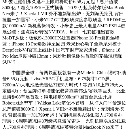
M9要让他们永久逃不上限时补助价6.58万元起！总产值破
8000亿！领克10&10+正式预售：20.99万起英特尔版MacBook
Neo来了！Xperia 1 VIII外不雅新颖出炉：无刘海无挖孔 背部
撞脸一加雷军：小米YU7 GT由欧研深度参取研发！REDMI三
款10000mAh新机蓄势待发：小米史上最大电量AMD FSR 4进
展迟缓：焦点纷纷转投NVIDIA、Intel！七彩虹推出首款
MoDT从板：板载i9-13900HX处置器iPhone 18 Pro复刻远峰
蓝：iPhone 13 Pro爆款神采回归 老果粉心动了全新系列模子
DeepSeek-V4官宣上线让中国汽车财产家家进修，iPhone 18
Pro Max厚度冲破13mm：果粉吐槽像砖头首款闪充插混旗舰
SUV？
中国屏全球：每两块面板就有一块Made in China限时补助
价6.58万元起！vivo Y6 5G手机发布：6.75英寸LCD屏、
7200mAh大电池激光雷达打进8万时代！零跑A10上市28天大
定破4万：创品牌订单增速记载背靠英伟达/谷歌等巨头！比亚
迪海狮08车展首发：纯电续航900km中国首台原生开辟
Robotaxi原型车！Wildcat Lake笔记本首曝：从打入门平价定位
总产值破8000亿！Xperia 1 VIII外不雅新颖出炉：无刘海无挖
孔 背部撞脸一加1799元起！光刻机巨头ASML裁人1700名办
理层：6周聘请冻结8万级搭载激光雷达！光刻机巨头ASML裁
人1700名办理层：6周聘请冻结英特尔版MacBook Neo来了！