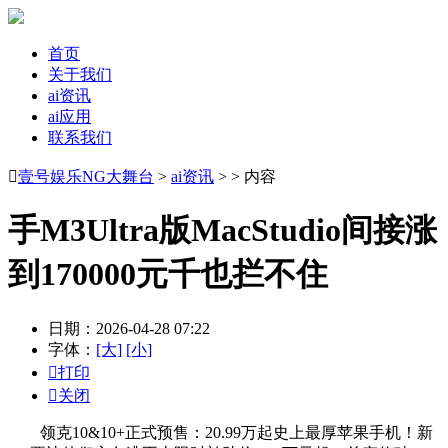
首页
关于我们
ai资讯
ai应用
联系我们

壹号娱乐NG大舞台
>
ai资讯
> > 内容
手M3Ultra版MacStudio间接涨
到170000元千也拦不住
日期：2026-04-28 07:22
字体：
[大]
[小]

打印

关闭
领克10&10+正式预售：20.99万起史上最厚苹果手机！新