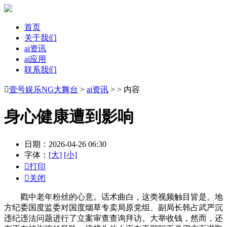
首页
关于我们
ai资讯
ai应用
联系我们

壹号娱乐NG大舞台
>
ai资讯
> > 内容
身心健康遭到影响
日期：2026-04-26 06:30
字体：
[大]
[小]

打印

关闭
戳中老年粉丝的心意。话术曲白，这类视频触目皆是。地
方纪委国度监委对国度烟草专卖局原党组、副局长韩占武严沉
违纪违法问题进行了立案审查查询拜访。大举收钱，然而，还