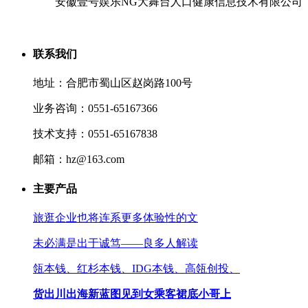
安徽壹号娱乐NG大舞台人口健康信息技术有限公司
联系我们
地址：合肥市蜀山区赵岗路100号
业务咨询：0551-65167366
技术支持：0551-65167838
邮箱：hz@163.com
主要产品
旅逛企业也将连系更多体验性的文
未必满是出于诚笃——良多人解读
瓴本钱、红杉本钱、IDG本钱、高瓴创投、
货出川出海新蓝图见到女乘客裙底小哥上