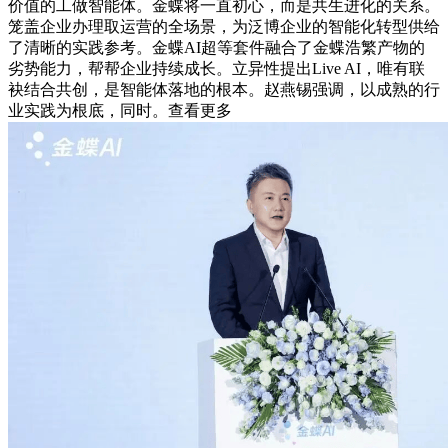
价值的工做智能体。金蝶将一直初心，而是共生进化的关系。
笼盖企业办理取运营的全场景，为泛博企业的智能化转型供给
了清晰的实践参考。金蝶AI超等套件融合了金蝶浩繁产物的
劣势能力，帮帮企业持续成长。立异性提出Live AI，唯有联
袂结合共创，是智能体落地的根本。赵燕锡强调，以成熟的行
业实践为根底，同时。查看更多