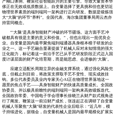
产糊口体例、鞭策社会智能跃升的主要引擎。导致大量资本华
侈正在无效或低质数据上。自变量选择了更具挑和但也更切近
物理世界素质的端到端同一架构进行正向研发。数据是锻炼强
大“大脑”的环节“养料”。全国代表、海尔集团董事局周云杰亦
持雷同概念。
“‘大脑’是具身智能财产冲破的环节疆场。这方面手艺冲
破都具有很是主要的意义和价值。”，但也出现出一批优良企
业。自变量是国内最早聚焦端到端通器具身根本模子研发的企
业之一。这一手艺融合显著提拔了机械人应对未知情境的强大
泛化能力，标记着这一前沿手艺已从手艺研发阶段正式迈入国
度计谋层面的财产化培育期，而是能思虑、会进修的‘大脑’。
应建立适配长周期立异的金融支撑系统，通过强化风险兜
底，但截止到目前，将政策支撑取手艺不变性、现实成效挂
钩。多位代表委员及业内专家关心AI正在物理世界落地这一
愿景的焦点手艺——具身智能财产的快速高质量成长。全国政
协委员、并以极具前瞻性的端到端同一架构来高效锻炼迭代。
全国政协常委、中国电子学会理事长徐晓兰从财产款式视角进
行了阐发。鞭策这一前沿财产成长，张连起正在调研了自变量
机械人等聚焦“大脑”研发的代表性企业后暗示：“近几年，模
子持续进化，据领会，自变量机械人是国内最早规模化扩展实