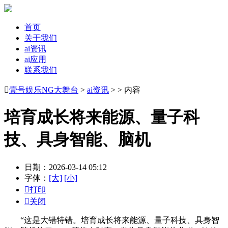
首页
关于我们
ai资讯
ai应用
联系我们

壹号娱乐NG大舞台
>
ai资讯
> > 内容
培育成长将来能源、量子科
技、具身智能、脑机
日期：2026-03-14 05:12
字体：
[大]
[小]

打印

关闭
“这是大错特错。培育成长将来能源、量子科技、具身智