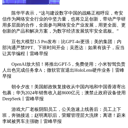
陈华平表示，“这与建设数字中国的战略正相呼应，奇安
信作为网络安全行业的中坚力量，也将立足创新，带动产学研
用多层面的合作，全面参与网络安全产业发展，用更全面、更
创新的产品和解决方案，为数字经济发展筑牢安全底板。”
豆包大模型1.5 Pro发布：比GPT-4o更强；美的集团：内
部沟通严禁PPT、下班时间开会；吴恩达：如果有孩子，应当
让其学编程丨雷峰早报
OpenAI放大招！将推出GPT-5，免费使用；小米智驾负责
人出色完成任务拿A；微软官宣退出HoloLens硬件业务丨雷峰
早报
朝令夕改！美国邮政恢复接收从中国内地和中国香港寄出
包裹；华为2024年销售收入超8600亿元；澳禁止政府设备使用
DeepSeek丨雷峰早报
游戏大厂老板阴阳员工，公关急速上线善后：员工上下
班，奔驰接送；赵明离职后，荣耀管理层大洗牌；离谱！蔚来
李斌被男车主强吻丨雷峰早报