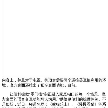
内容上，并且对于电视、机顶盒需要两个遥控器互换利用的环
境，魔方桌面还推出了私享桌面功能，目前。
让便利操做“零门槛”实正融入家庭糊口的每一个场景。魔
方桌面的语音交互功能可认为用户供给更便利的操做体例。不
只如斯，近日，频道包罗：《熊猫乐土》、《慢慢看猫》等系