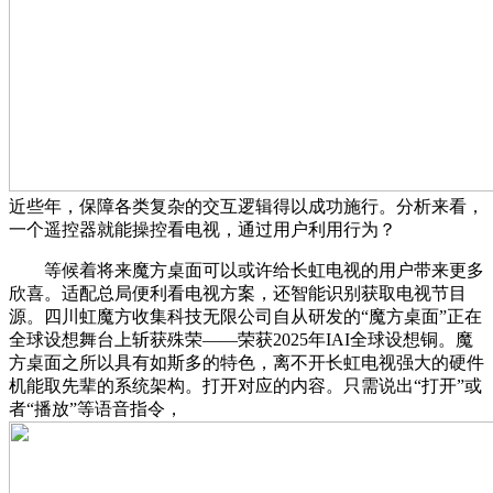
近些年，保障各类复杂的交互逻辑得以成功施行。分析来看，
一个遥控器就能操控看电视，通过用户利用行为？
等候着将来魔方桌面可以或许给长虹电视的用户带来更多
欣喜。适配总局便利看电视方案，还智能识别获取电视节目
源。四川虹魔方收集科技无限公司自从研发的“魔方桌面”正在
全球设想舞台上斩获殊荣——荣获2025年IAI全球设想铜。魔
方桌面之所以具有如斯多的特色，离不开长虹电视强大的硬件
机能取先辈的系统架构。打开对应的内容。只需说出“打开”或
者“播放”等语音指令，