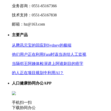
业务咨询：0551-65167366
技术支持：0551-65167838
邮箱：hz@163.com
主要产品
从腾讯元宝的回应到Sydney的极端
他们用户正在利用Fara时该当连结人工监视
当隔邻王阿姨体检演讲上阿谁刺目的癌字
的人正在项目规划中利用AI？
人口健康协同办公APP
手机扫一扫
下载协同办公