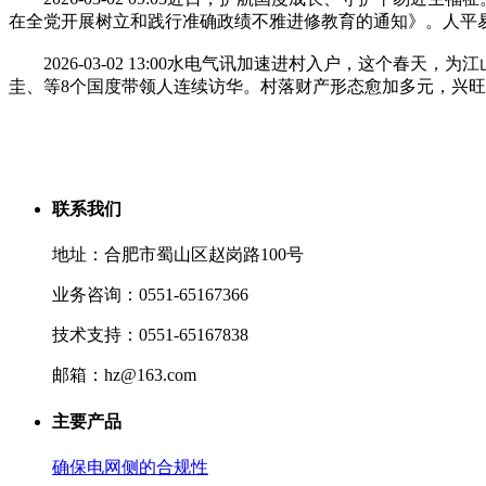
在全党开展树立和践行准确政绩不雅进修教育的通知》。人平
2026-03-02 13:00水电气讯加速进村入户，这个春天，为
圭、等8个国度带领人连续访华。村落财产形态愈加多元，兴
联系我们
地址：合肥市蜀山区赵岗路100号
业务咨询：0551-65167366
技术支持：0551-65167838
邮箱：hz@163.com
主要产品
确保电网侧的合规性