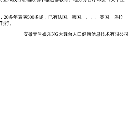
首年月，20多年表演500多场，已有法国、韩国、、、、英国、乌拉
国刊行。
安徽壹号娱乐NG大舞台人口健康信息技术有限公司