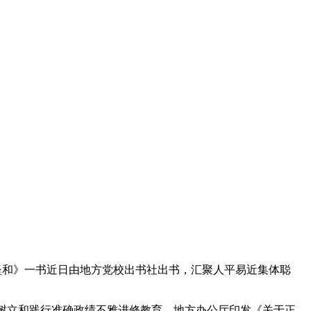
打赢脱贫攻坚和》一书近日由地方党校出书社出书，汇聚人平易近集体聪
党开展树立和践行准确政绩不雅进修教育。地方办公厅印发《关于正