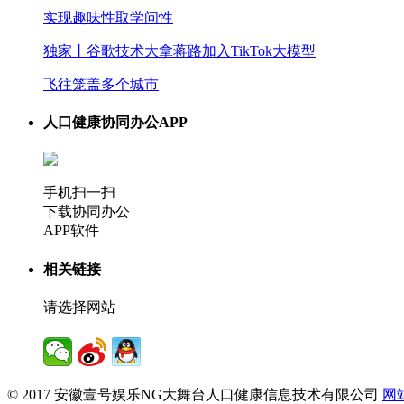
实现趣味性取学问性
独家丨谷歌技术大拿蒋路加入TikTok大模型
飞往笼盖多个城市
人口健康协同办公APP
手机扫一扫
下载协同办公
APP软件
相关链接
请选择网站
© 2017 安徽壹号娱乐NG大舞台人口健康信息技术有限公司
网