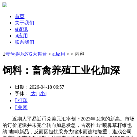
首页
关于我们
ai资讯
ai应用
联系我们

壹号娱乐NG大舞台
>
ai应用
> > 内容
饲料：畜禽养殖工业化加深
日期：2026-04-18 06:57
字体：
[大]
[小]

打印

关闭
近期人平易近币兑美元汇率创下2023年以来的新高。市场
的订价逻辑并未完全转向加息发急，古茗推出“喷鼻草籽维也
纳”咖啡新品，反而因担忧采办力缩水而连结隆重，逛戏公司